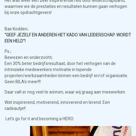
Het was weer een zeer inspirerende reis door leiderschapsland,
waarmee we de prestaties en resultaten kunnen gaan verhogen
bij onze opdrachtgevers!
Bas Kodden;
"GEEF JEZELF EN ANDEREN HET KADO VAN LEIDERSCHAP. WORDT
EEN HELD"!
Ps.;
Bewezen en onderzocht;
Een 30% beter bedrijfsresultaat, door het verhogen van de
intrinsieke medewerkers motivatie in lopende
projecten/werkzaamheden binnen een bedrijf en/of organisatie.
Geen BILA's meer!!!
Daar valt er nog veel te winnen, waar wij graag aan meewerken.
Wat inspirerend, motiverend, innoverend en lerend. Een
cadeautje!!
Let's go for it and becoming a HERO.